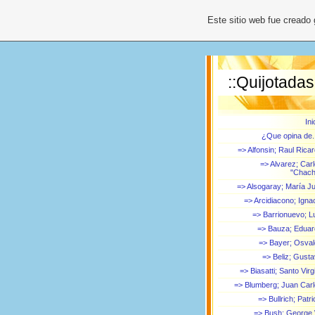
Este sitio web fue creado
::Quijotadas
Ini
¿Que opina de.
=> Alfonsin; Raul Rica
=> Alvarez; Car
"Chach
=> Alsogaray; María Ju
=> Arcidiacono; Igna
=> Barrionuevo; L
=> Bauza; Edua
=> Bayer; Osva
=> Beliz; Gust
=> Biasatti; Santo Virgi
=> Blumberg; Juan Car
=> Bullrich; Patri
=> Bush; George