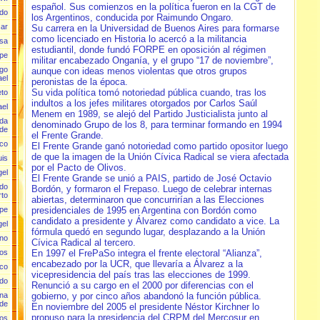
español. Sus comienzos en la política fueron en la CGT de
rdo
los Argentinos, conducida por Raimundo Ongaro.
car
Su carrera en la Universidad de Buenos Aires para formarse
como licenciado en Historia lo acercó a la militancia
isa
estudiantil, donde fundó FORPE en oposición al régimen
ipe
militar encabezado Onganía, y el grupo “17 de noviembre”,
ugo
aunque con ideas menos violentas que otros grupos
ael
peronistas de la época.
Su vida política tomó notoriedad pública cuando, tras los
eto
indultos a los jefes militares otorgados por Carlos Saúl
ael
Menem en 1989, se alejó del Partido Justicialista junto al
lda
denominado Grupo de los 8, para terminar formando en 1994
 de
el Frente Grande.
sco
El Frente Grande ganó notoriedad como partido opositor luego
de que la imagen de la Unión Cívica Radical se viera afectada
uis
por el Pacto de Olivos.
gel
El Frente Grande se unió a PAIS, partido de José Octavio
rdo
Bordón, y formaron el Frepaso. Luego de celebrar internas
rto
abiertas, determinaron que concurrirían a las Elecciones
presidenciales de 1995 en Argentina con Bordón como
epe
candidato a presidente y Álvarez como candidato a vice. La
gel
fórmula quedó en segundo lugar, desplazando a la Unión
ano
Cívica Radical al tercero.
En 1997 el FrePaSo integra el frente electoral “Alianza”,
los
encabezado por la UCR, que llevaría a Álvarez a la
sco
vicepresidencia del país tras las elecciones de 1999.
edo
Renunció a su cargo en el 2000 por diferencias con el
gobierno, y por cinco años abandonó la función pública.
ina
de
En noviembre del 2005 el presidente Néstor Kirchner lo
propuso para la presidencia del CRPM del Mercosur en
los