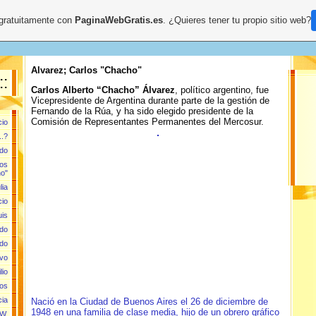
 gratuitamente con
PaginaWebGratis.es
. ¿Quieres tener tu propio sitio web?
Alvarez; Carlos "Chacho"
::
Carlos Alberto “Chacho” Álvarez
, político argentino, fue
Vicepresidente de Argentina durante parte de la gestión de
Fernando de la Rúa, y ha sido elegido presidente de la
Comisión de Representantes Permanentes del Mercosur.
cio
..?
rdo
los
o"
lia
cio
uis
rdo
ldo
avo
lio
los
cia
Nació en la Ciudad de Buenos Aires el 26 de diciembre de
1948 en una familia de clase media, hijo de un obrero gráfico
 W.