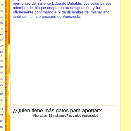
reemplazo del saliente Eduardo Duhalde. Los otros países
sto
miembro del bloque aceptaron su designación, y fue
ana
oficialmente confirmado el 9 de diciembre del mismo año,
junto con la incorporación de Venezuela.
rdo
cio
ano
aul
osé
Evo
aul
do
ela
lia
rdo
rdo
los
ro;
uis
los
ico
los
¿Quien tiene más datos para aportar?
los
Ahora hay 15 visitantes7 usuarios registrados
cio
uis