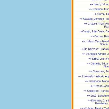
=> Buzzi; Edua
=> Camilion; Os
=> Carrio; El
=> Cavallo; Domingo Fel
=> Chavez Frias; H
Raf
=> Cobos; Julio Cesar Cl
=> Correa; Raf
=> Cubria; Maria Romi
Servini
=> De Narvaez; Franci
=> De Angeli; Alfredo L
=> DElia; Luis An
=> Duhalde; Edua
Albe
=> Eliaschev; P
=> Fernandez; Alberto Án
=> Grondona; Mari
=> Grosso; Car
=> Gutierrez; Franci
=> Juez; Luis Alfr
=> Kirchner; Crist
Fernández 
=> Kirchner; Nestor Car