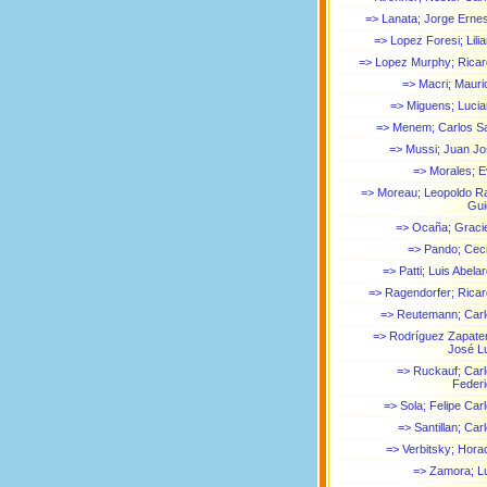
=> Lanata; Jorge Erne
=> Lopez Foresi; Lili
=> Lopez Murphy; Rica
=> Macri; Mauri
=> Miguens; Luci
=> Menem; Carlos S
=> Mussi; Juan J
=> Morales; 
=> Moreau; Leopoldo R
Gui
=> Ocaña; Graci
=> Pando; Ceci
=> Patti; Luis Abela
=> Ragendorfer; Rica
=> Reutemann; Car
=> Rodríguez Zapate
José L
=> Ruckauf; Car
Feder
=> Sola; Felipe Car
=> Santillan; Car
=> Verbitsky; Hora
=> Zamora; L