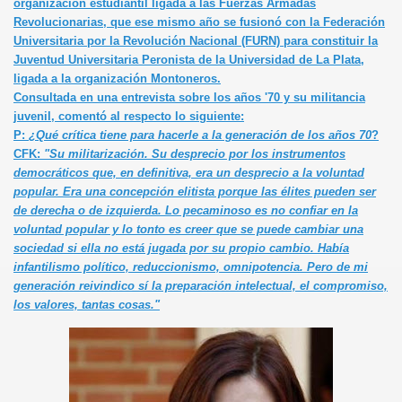
organización estudiantil ligada a las Fuerzas Armadas
Revolucionarias, que ese mismo año se fusionó con la Federación
Universitaria por la Revolución Nacional (FURN) para constituir la
Juventud Universitaria Peronista de la Universidad de La Plata,
ligada a la organización Montoneros.
Consultada en una entrevista sobre los años '70 y su militancia
juvenil, comentó al respecto lo siguiente:
de
P:
¿Qué crítica tiene para hacerle a la generación de los años 70
?
CFK:
"Su militarización. Su desprecio por los instrumentos
democráticos que, en definitiva, era un desprecio a la voluntad
popular. Era una concepción elitista porque las élites pueden ser
de derecha o de izquierda. Lo pecaminoso es no confiar en la
voluntad popular y lo tonto es creer que se puede cambiar una
sociedad si ella no está jugada por su propio cambio. Había
infantilismo político, reduccionismo, omnipotencia. Pero de mi
generación reivindico sí la preparación intelectual, el compromiso,
los valores, tantas cosas."