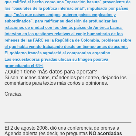
que calificó el hecho como una "operación basura" proveniente de
los "basurales de la política internacional", impulsado por países
que, "más que países amigos,
quieren países empleados y
subordinados
", para ratificar su decisión de profundizar las
relaciones de unidad con los demás países de América Latina.
Intervino en las gestiones relativas al canje humanitario de los
rehenes de las FARC en la República de Colombia, problema sobre
el que había venido trabajando desde un tiempo antes de asumir.
El gobierno francés agradeció el compromiso argentino.
Las encuestadoras privadas ubican su Imagen positiva
promediando el 64%
¿Quien tiene más datos para aportar?
Si son muchos datos, mándenlos por correo, dejando los
comentarios para textos más cortos u opiniones.
Gracias.
El 2 de agosto 2008, dió una conferencia de prensa a
Agenda abierta (es decir, no preguntas
NO acordadas