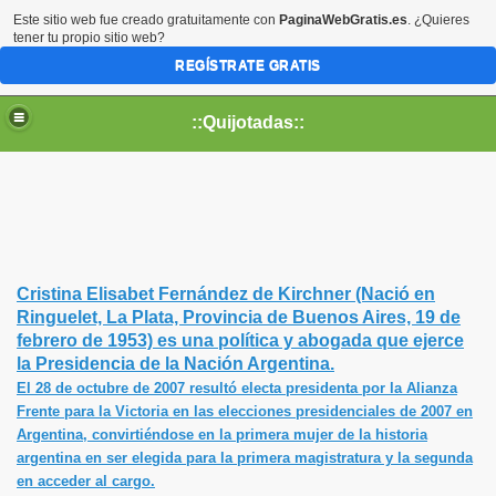
Este sitio web fue creado gratuitamente con
PaginaWebGratis.es
. ¿Quieres
tener tu propio sitio web?
REGÍSTRATE GRATIS
::Quijotadas::
Cristina Elisabet Fernández de Kirchner
(Nació en
Ringuelet, La Plata, Provincia de Buenos Aires, 19 de
febrero de 1953) es una política y abogada que ejerce
la Presidencia de la Nación Argentina.
El 28 de octubre de 2007 resultó electa presidenta por la Alianza
Frente para la Victoria en las elecciones presidenciales de 2007 en
Argentina, convirtiéndose en la primera mujer de la historia
argentina en ser elegida para la primera magistratura y la segunda
en acceder al cargo.