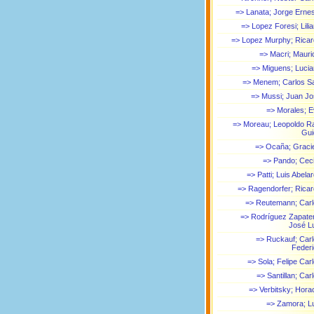
=> Lanata; Jorge Erne
=> Lopez Foresi; Lili
=> Lopez Murphy; Rica
=> Macri; Mauri
=> Miguens; Luci
=> Menem; Carlos S
=> Mussi; Juan J
=> Morales; 
=> Moreau; Leopoldo R
Gui
=> Ocaña; Graci
=> Pando; Ceci
=> Patti; Luis Abela
=> Ragendorfer; Rica
=> Reutemann; Car
=> Rodríguez Zapate
José L
=> Ruckauf; Car
Feder
=> Sola; Felipe Car
=> Santillan; Car
=> Verbitsky; Hora
=> Zamora; L