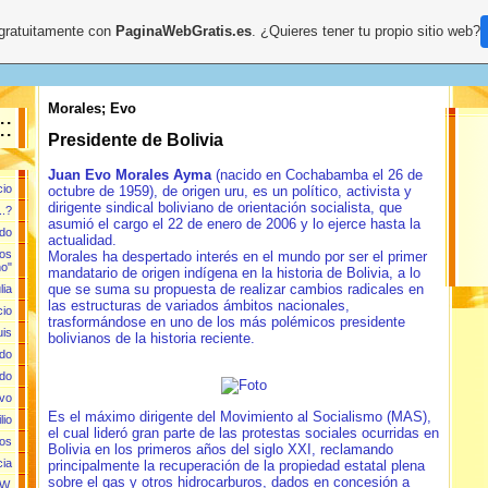
 gratuitamente con
PaginaWebGratis.es
. ¿Quieres tener tu propio sitio web?
Morales; Evo
::
Presidente de Bolivia
Juan Evo Morales Ayma
(nacido en Cochabamba el 26 de
cio
octubre de 1959), de origen uru, es un político, activista y
dirigente sindical boliviano de orientación socialista, que
..?
asumió el cargo el 22 de enero de 2006 y lo ejerce hasta la
rdo
actualidad.
los
Morales ha despertado interés en el mundo por ser el primer
o"
mandatario de origen indígena en la historia de Bolivia, a lo
que se suma su propuesta de realizar cambios radicales en
lia
las estructuras de variados ámbitos nacionales,
cio
trasformándose en uno de los más polémicos presidente
uis
bolivianos de la historia reciente.
rdo
ldo
avo
Es el máximo dirigente del Movimiento al Socialismo (MAS),
lio
el cual lideró gran parte de las protestas sociales ocurridas en
los
Bolivia en los primeros años del siglo XXI, reclamando
cia
principalmente la recuperación de la propiedad estatal plena
sobre el gas y otros hidrocarburos, dados en concesión a
 W.