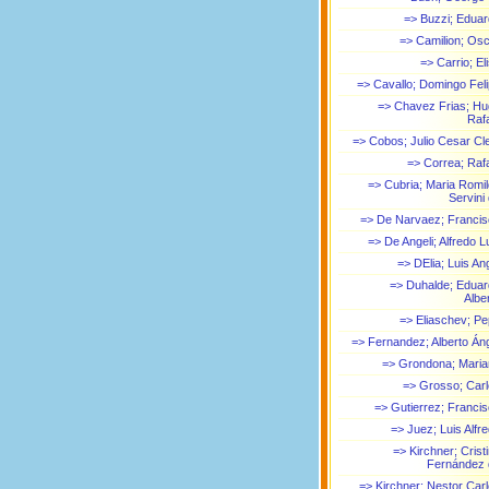
=> Buzzi; Edua
=> Camilion; Os
=> Carrio; El
=> Cavallo; Domingo Fel
=> Chavez Frias; H
Raf
=> Cobos; Julio Cesar Cl
=> Correa; Raf
=> Cubria; Maria Romi
Servini
=> De Narvaez; Franci
=> De Angeli; Alfredo L
=> DElia; Luis An
=> Duhalde; Edua
Albe
=> Eliaschev; P
=> Fernandez; Alberto Án
=> Grondona; Mari
=> Grosso; Car
=> Gutierrez; Franci
=> Juez; Luis Alfr
=> Kirchner; Crist
Fernández 
=> Kirchner; Nestor Car