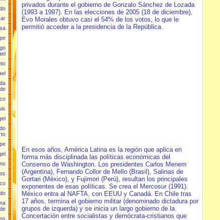
privados durante el gobierno de Gonzalo Sánchez de Lozada
rdo
(1993 a 1997). En las elecciones de 2005 (18 de diciembre),
car
Evo Morales obtuvo casi el 54% de los votos, lo que le
permitió acceder a la presidencia de la República.
isa
ipe
ugo
ael
eto
ael
lda
 de
sco
uis
gel
rdo
rto
epe
En esos años, América Latina es la región que aplica en
gel
forma más disciplinada las políticas económicas del
Consenso de Washington. Los presidentes Carlos Menem
ano
(Argentina), Fernando Collor de Mello (Brasil), Salinas de
los
Gortari (México), y Fujimori (Perú), resultan los principales
sco
exponentes de esas políticas. Se crea el Mercosur (1991).
México entra al NAFTA, con EEUU y Canadá. En Chile tras
edo
17 años, termina el gobierno militar (denominado dictadura por
ina
grupos de izquerda) y se inicia un largo gobierno de la
de
Concertación entre socialistas y demócrata-cristianos que
los