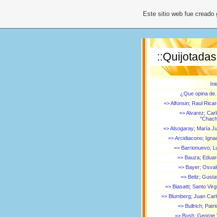
Este sitio web fue creado
::Quijotadas
Ini
¿Que opina de.
=> Alfonsin; Raul Rica
=> Alvarez; Car
"Chach
=> Alsogaray; María Ju
=> Arcidiacono; Igna
=> Barrionuevo; L
=> Bauza; Edua
=> Bayer; Osva
=> Beliz; Gust
=> Biasatti; Santo Virgi
=> Blumberg; Juan Car
=> Bullrich; Patri
=> Bush; George