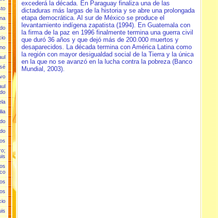
excederá la década. En Paraguay finaliza una de las
sto
dictaduras más largas de la historia y se abre una prolongada
etapa democrática. Al sur de México se produce el
ana
levantamiento indígena zapatista (1994). En Guatemala con
rdo
la firma de la paz en 1996 finalmente termina una guerra civil
cio
que duró 36 años y que dejó más de 200.000 muertos y
desaparecidos. La década termina con América Latina como
ano
la región con mayor desigualdad social de la Tierra y la única
aul
en la que no se avanzó en la lucha contra la pobreza (Banco
osé
Mundial, 2003).
Evo
aul
do
ela
lia
rdo
rdo
los
ro;
uis
los
ico
los
los
cio
uis