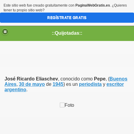
Este sitio web fue creado gratuitamente con
PaginaWebGratis.es
. ¿Quieres
tener tu propio sitio web?
REGÍSTRATE GRATIS
::Quijotadas::
José Ricardo Eliaschev
, conocido como
Pepe
, (
Buenos
Aires
,
30 de mayo
de
1945
) es un
periodista
y
escritor
argentino
.