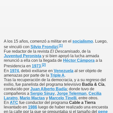
A los 15 años, comenzó a militar en el
socialismo
. Luego,
[
1
]
se vinculó con
Silvio Frondizi
.
Fue redactor de la revista
El Descamisado
, de la
Juventud Peronista
y si bien apoyó la lucha armada
renunció a ella con la llegada de
Héctor Cámpora
a la
[
2
]
Presidencia en
1973
.
En
1974
, debió exiliarse en
Venezuela
al ser objeto de
amenazas por parte de la
Triple A
.
Tras la recuperación de la democracia, y a su regreso del
exilio, fue panelista del programa televisivo
Badía & Cía
,
conducido por
Juan Alberto Badía
; donde tuvo de
compañeros a
Sergio Sinay
,
Jorge Telerman
,
Cecilia
Laratro
,
Mario Mactas
y
Marcelo Tinelli
, entre otros.
En
ATC
fue conductor del programa
Cable a Tierra
levantado en
1986
luego de haber realizado una encuesta
en la calle por la que se preguntaba si el tamaño del
pene