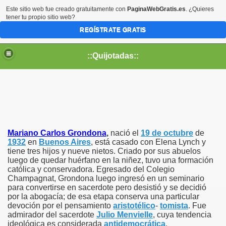
Este sitio web fue creado gratuitamente con
PaginaWebGratis.es
. ¿Quieres
tener tu propio sitio web?
REGÍSTRATE GRATIS
::Quijotadas::
Mariano Carlos Grondona
,
nació el
19 de octubre
de
1932
en
Buenos Aires
, está casado con Elena Lynch y
tiene tres hijos y nueve nietos. Criado por sus abuelos
luego de quedar huérfano en la niñez, tuvo una formación
católica y conservadora. Egresado del Colegio
Champagnat, Grondona luego ingresó en un seminario
para convertirse en sacerdote pero desistió y se decidió
por la abogacía; de esa etapa conserva una particular
devoción por el pensamiento
aristotélico
-
tomista
. Fue
admirador del sacerdote
Julio Menvielle
, cuya tendencia
ideológica es considerada
antidemocrática
.