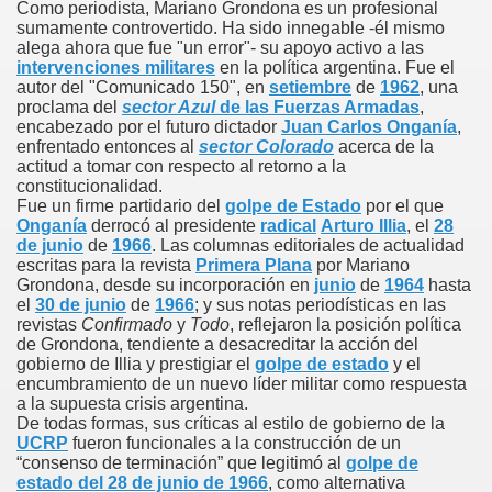
Como periodista, Mariano Grondona es un profesional
sumamente controvertido. Ha sido innegable -él mismo
alega ahora que fue "un error"- su apoyo activo a las
intervenciones militares
en la política argentina. Fue el
autor del "Comunicado 150", en
setiembre
de
1962
, una
proclama del
sector Azul
de las Fuerzas Armadas
,
encabezado por el futuro dictador
Juan Carlos Onganía
,
enfrentado entonces al
sector Colorado
acerca de la
de
actitud a tomar con respecto al retorno a la
constitucionalidad.
Fue un firme partidario del
golpe de Estado
por el que
Onganía
derrocó al presidente
radical
Arturo Illia
, el
28
de junio
de
1966
. Las columnas editoriales de actualidad
escritas para la revista
Primera Plana
por Mariano
Grondona, desde su incorporación en
junio
de
1964
hasta
el
30 de junio
de
1966
; y sus notas periodísticas en las
revistas
Confirmado
y
Todo
, reflejaron la posición política
de Grondona, tendiente a desacreditar la acción del
gobierno de Illia y prestigiar el
golpe de estado
y el
encumbramiento de un nuevo líder militar como respuesta
a la supuesta crisis argentina.
De todas formas, sus críticas al estilo de gobierno de la
UCRP
fueron funcionales a la construcción de un
“consenso de terminación” que legitimó al
golpe de
estado del 28 de junio de 1966
, como alternativa