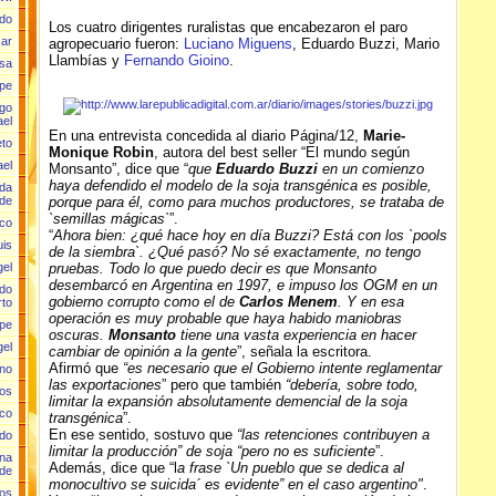
rdo
Los cuatro dirigentes ruralistas que encabezaron el paro
car
agropecuario fueron:
Luciano Miguens
, Eduardo Buzzi, Mario
Llambías y
Fernando Gioino
.
isa
ipe
ugo
ael
En una entrevista concedida al diario Página/12,
Marie-
eto
Monique Robin
, autora del best seller “El mundo según
ael
Monsanto”, dice que “
que
Eduardo Buzzi
en un comienzo
haya defendido el modelo de la soja transgénica es posible,
lda
porque para él, como para muchos productores, se trataba de
 de
`semillas mágicas`
”.
sco
“
Ahora bien: ¿qué hace hoy en día Buzzi? Está con los `pools
uis
de la siembra`. ¿Qué pasó? No sé exactamente, no tengo
pruebas. Todo lo que puedo decir es que Monsanto
gel
desembarcó en Argentina en 1997, e impuso los OGM en un
rdo
gobierno corrupto como el de
Carlos Menem
. Y en esa
rto
operación es muy probable que haya habido maniobras
epe
oscuras.
Monsanto
tiene una vasta experiencia en hacer
gel
cambiar de opinión a la gente
”, señala la escritora.
Afirmó que
“es necesario que el Gobierno intente reglamentar
ano
las exportaciones
” pero que también
“debería, sobre todo,
los
limitar la expansión absolutamente demencial de la soja
sco
transgénica
”.
En ese sentido, sostuvo que
“las retenciones contribuyen a
edo
limitar la producción” de soja “pero no es suficiente
”.
ina
Además, dice que “l
a frase `Un pueblo que se dedica al
de
monocultivo se suicida´ es evidente” en el caso argentino"
.
los