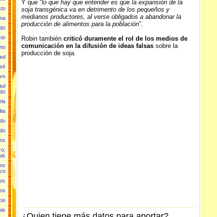
Y que “
lo que hay que entender es que la expansión de la
sto
soja transgénica va en detrimento de los pequeños y
medianos productores, al verse obligados a abandonar la
ana
producción de alimentos para la población
”.
rdo
cio
Robin también
criticó duramente el rol de los medios de
comunicación en la difusión de ideas falsas
sobre la
ano
producción de soja.
aul
osé
Evo
aul
do
ela
lia
rdo
rdo
los
ro;
uis
los
ico
los
los
cio
uis
¿Quien tiene más datos para aportar?