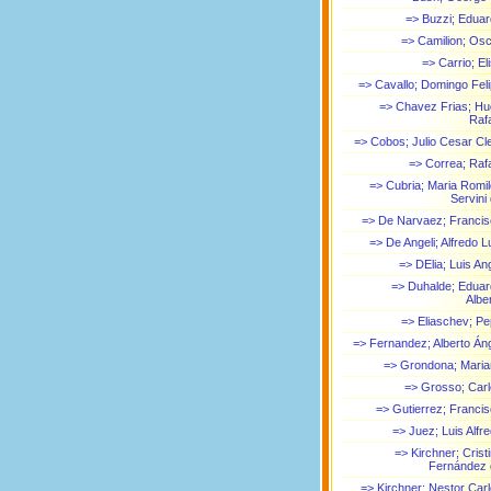
=> Buzzi; Edua
=> Camilion; Os
=> Carrio; El
=> Cavallo; Domingo Fel
=> Chavez Frias; H
Raf
=> Cobos; Julio Cesar Cl
=> Correa; Raf
=> Cubria; Maria Romi
Servini
=> De Narvaez; Franci
=> De Angeli; Alfredo L
=> DElia; Luis An
=> Duhalde; Edua
Albe
=> Eliaschev; P
=> Fernandez; Alberto Án
=> Grondona; Mari
=> Grosso; Car
=> Gutierrez; Franci
=> Juez; Luis Alfr
=> Kirchner; Crist
Fernández 
=> Kirchner; Nestor Car