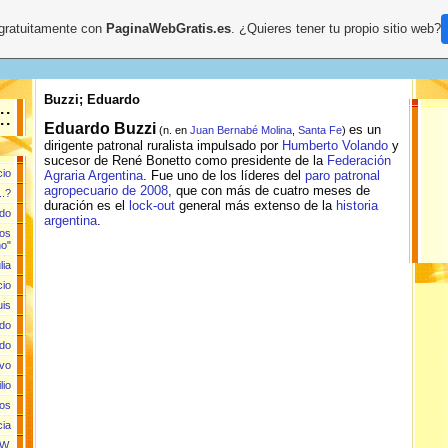
 gratuitamente con
PaginaWebGratis.es
. ¿Quieres tener tu propio sitio web?
Buzzi; Eduardo
::
Eduardo Buzzi
es un
(n. en
Juan Bernabé Molina
,
Santa Fe
)
dirigente patronal ruralista impulsado por
Humberto Volando
y
sucesor de René Bonetto como presidente de la
Federación
cio
Agraria Argentina
. Fue uno de los líderes del
paro patronal
agropecuario de 2008
, que con más de cuatro meses de
..?
duración es el
lock-out
general más extenso de la
historia
rdo
argentina
.
los
o"
lia
cio
uis
rdo
ldo
avo
lio
los
cia
 W.