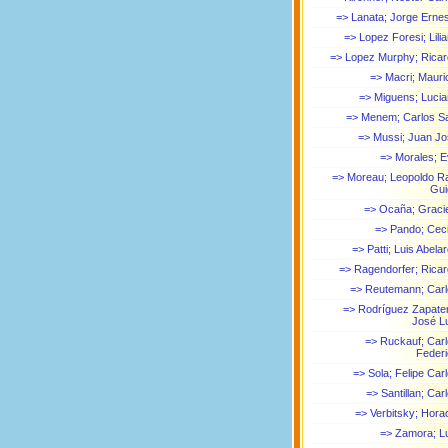
=> Lanata; Jorge Erne
=> Lopez Foresi; Lili
=> Lopez Murphy; Rica
=> Macri; Mauri
=> Miguens; Luci
=> Menem; Carlos S
=> Mussi; Juan J
=> Morales; 
=> Moreau; Leopoldo R
Gui
=> Ocaña; Graci
=> Pando; Ceci
=> Patti; Luis Abela
=> Ragendorfer; Rica
=> Reutemann; Car
=> Rodríguez Zapate
José L
=> Ruckauf; Car
Feder
=> Sola; Felipe Car
=> Santillan; Car
=> Verbitsky; Hora
=> Zamora; L