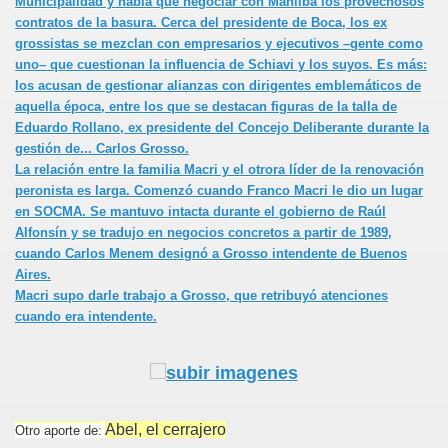
Municipalidad y había que negociar con Manliba los provechosos
contratos de la basura. Cerca del presidente de Boca, los ex
grossistas se mezclan con empresarios y ejecutivos –gente como
uno– que cuestionan la influencia de Schiavi y los suyos. Es más:
los acusan de gestionar alianzas con dirigentes emblemáticos de
aquella época, entre los que se destacan figuras de la talla de
Eduardo Rollano, ex presidente del Concejo Deliberante durante la
gestión de... Carlos Grosso.
e
La relación entre la familia Macri y el otrora líder de la renovación
peronista es larga. Comenzó cuando Franco Macri le dio un lugar
en SOCMA. Se mantuvo intacta durante el gobierno de Raúl
Alfonsín y se tradujo en negocios concretos a partir de 1989,
cuando Carlos Menem designó a Grosso intendente de Buenos
Aires.
Macri supo darle trabajo a Grosso, que
retribuyó atenciones
cuando era intendente.
Abel, el cerrajero
Otro aporte de: