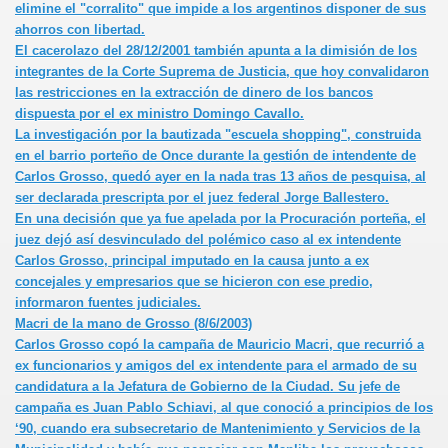
elimine el "corralito" que impide a los argentinos disponer de sus
ahorros con libertad.
El cacerolazo del 28/12/2001 también apunta a la dimisión de los
integrantes de la Corte Suprema de Justicia, que hoy convalidaron
las restricciones en la extracción de dinero de los bancos
dispuesta por el ex ministro Domingo Cavallo.
La investigación por la bautizada "escuela shopping", construida
de
en el barrio porteño de Once durante la gestión de intendente de
Carlos Grosso, quedó ayer en la nada tras 13 años de pesquisa, al
ser declarada prescripta por el juez federal Jorge Ballestero.
En una decisión que ya fue apelada por la Procuración porteña, el
juez dejó así desvinculado del polémico caso al ex intendente
Carlos Grosso, principal imputado en la causa junto a ex
concejales y empresarios que se hicieron con ese predio,
informaron fuentes judiciales.
Macri de la mano de Grosso (8/6/2003)
Carlos Grosso copó la campaña de Mauricio Macri, que recurrió a
ex funcionarios y amigos del ex intendente para el armado de su
candidatura a la Jefatura de Gobierno de la Ciudad. Su jefe de
campaña es Juan Pablo Schiavi, al que conoció a principios de los
‘90, cuando era subsecretario de Mantenimiento y Servicios de la