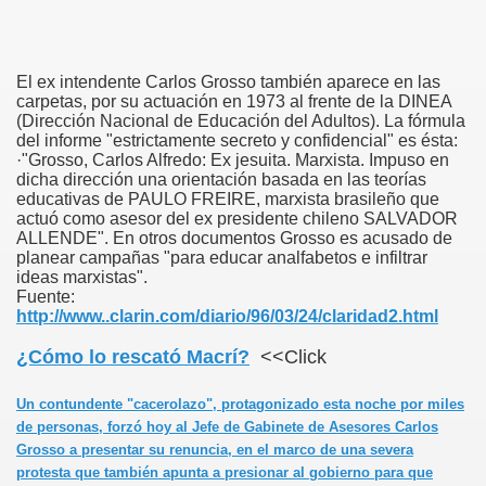
El ex intendente Carlos Grosso también aparece en las
carpetas, por su actuación en 1973 al frente de la DINEA
(Dirección Nacional de Educación del Adultos). La fórmula
del informe "estrictamente secreto y confidencial" es ésta:
·"Grosso, Carlos Alfredo: Ex jesuita. Marxista. Impuso en
dicha dirección una orientación basada en las teorías
educativas de PAULO FREIRE, marxista brasileño que
actuó como asesor del ex presidente chileno SALVADOR
ALLENDE". En otros documentos Grosso es acusado de
planear campañas "para educar analfabetos e infiltrar
ideas marxistas".
Fuente:
http://www..clarin.com/diario/96/03/24/claridad2.html
¿Cómo lo rescató Macrí?
<<Click
Un contundente "cacerolazo", protagonizado esta noche por miles
de personas, forzó hoy al Jefe de Gabinete de Asesores Carlos
Grosso a presentar su renuncia, en el marco de una severa
protesta que también apunta a presionar al gobierno para que